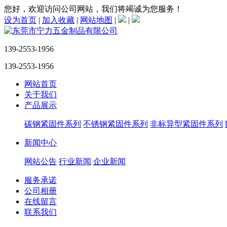
您好，欢迎访问公司网站，我们将竭诚为您服务！
设为首页
|
加入收藏
|
网站地图
|
|
139-2553-1956
139-2553-1956
网站首页
关于我们
产品展示
碳钢紧固件系列
不锈钢紧固件系列
非标异型紧固件系列
新闻中心
网站公告
行业新闻
企业新闻
服务承诺
公司相册
在线留言
联系我们