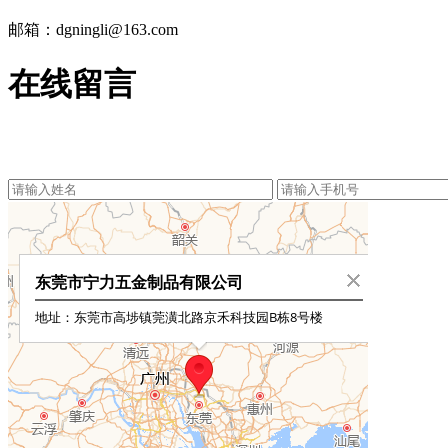
邮箱：dgningli@163.com
在线留言