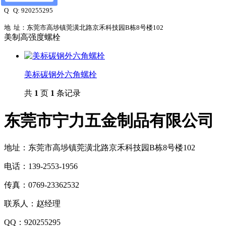
Q Q: 920255295
地 址：东莞市高埗镇莞潢北路京禾科技园B栋8号楼102
美制高强度螺栓
美标碳钢外六角螺栓
共
1
页
1
条记录
东莞市宁力五金制品有限公司
地址：东莞市高埗镇莞潢北路京禾科技园B栋8号楼102
电话：139-2553-1956
传真：0769-23362532
联系人：赵经理
QQ：920255295