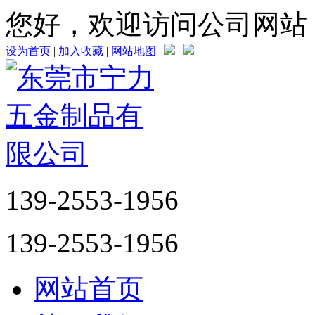
您好，欢迎访问公司网站
设为首页
|
加入收藏
|
网站地图
|
|
139-2553-1956
139-2553-1956
网站首页