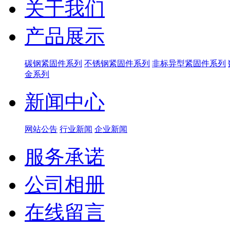
关于我们
产品展示
碳钢紧固件系列
不锈钢紧固件系列
非标异型紧固件系列
金系列
新闻中心
网站公告
行业新闻
企业新闻
服务承诺
公司相册
在线留言