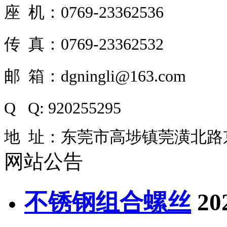
座 机：0769-23362536
传 真：0769-23362532
邮 箱：dgningli@163.com
Q Q: 920255295
地 址：东莞市高埗镇莞潢北路京
网站公告
不锈钢组合螺丝
20