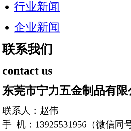
行业新闻
企业新闻
联系我们
contact us
东莞市宁力五金制品有限
联系人：赵伟
手 机：13925531956（微信同